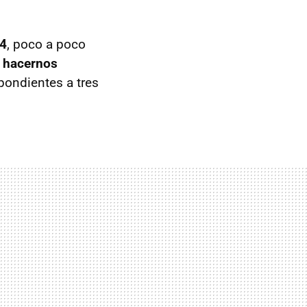
14
, poco a poco
n hacernos
pondientes a tres