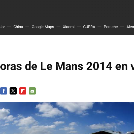
lor
China
Google Maps
Xiaomi
CUPRA
Porsche
Ale
horas de Le Mans 2014 en 
FACEBOOK
TWITTER
FLIPBOARD
E-
MAIL