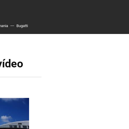
mania
Bugatti
vídeo