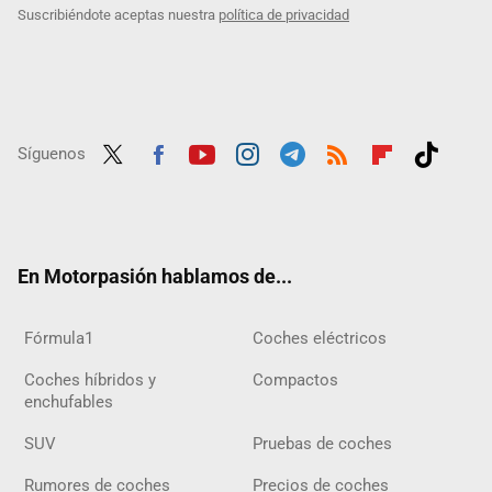
Suscribiéndote aceptas nuestra
política de privacidad
Síguenos
Twit
Fac
Yout
Inst
Tele
RSS
Flip
Tikt
ter
ebo
ube
agra
gra
boar
ok
ok
m
m
d
En Motorpasión hablamos de...
Fórmula1
Coches eléctricos
Coches híbridos y
Compactos
enchufables
SUV
Pruebas de coches
Rumores de coches
Precios de coches