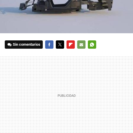
Sin comentarios
FACEBOOK
TWITTER
FLIPBOARD
E-
WHATSAPP
MAIL