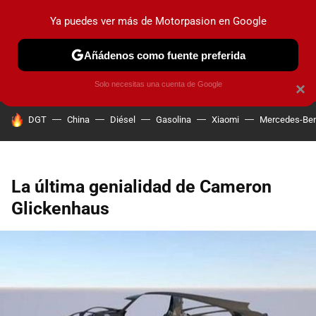
Ya puedes ver más de Motorpasion en Google
PRUEBAS
COCHES ELÉCTRICOS
OBSERVATORIO
F1
Añádenos como fuente preferida
Solo necesitas una cuenta de Google
×
HOY SE HABLA DE
DGT
China
Diésel
Gasolina
Xiaomi
Mercedes-Be
La última genialidad de Cameron
Glickenhaus