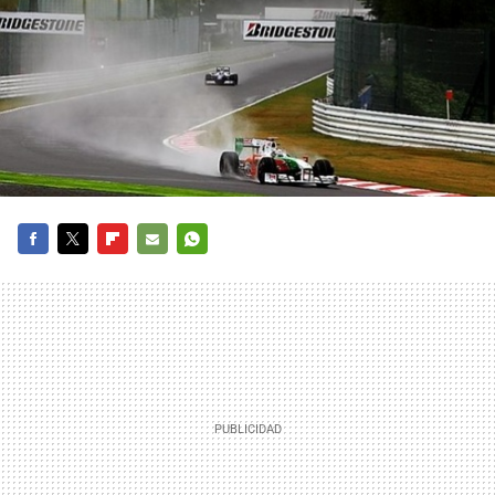
FACEBOOK
TWITTER
FLIPBOARD
E-
WHATSAPP
MAIL