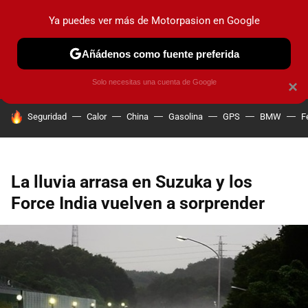
Ya puedes ver más de Motorpasion en Google
PRUEBAS
COCHES ELÉCTRICOS
OBSERVATORIO
F1
Añádenos como fuente preferida
Solo necesitas una cuenta de Google
×
HOY SE HABLA DE
Seguridad
Calor
China
Gasolina
GPS
BMW
F
La lluvia arrasa en Suzuka y los
Force India vuelven a sorprender