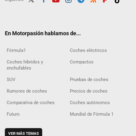
Twit
Fac
Yout
Inst
Tele
RSS
Flip
Tikt
ter
ebo
ube
agra
gra
boar
ok
ok
m
m
d
En Motorpasión hablamos de...
Fórmula1
Coches eléctricos
Coches híbridos y
Compactos
enchufables
SUV
Pruebas de coches
Rumores de coches
Precios de coches
Comparativa de coches
Coches autónomos
Futuro
Mundial de Fórmula 1
VER MÁS TEMAS