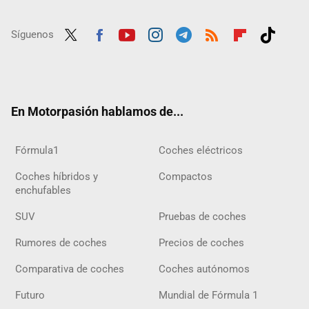
Síguenos
Twit
Fac
Yout
Inst
Tele
RSS
Flip
Tikt
ter
ebo
ube
agra
gra
boar
ok
ok
m
m
d
En Motorpasión hablamos de...
Fórmula1
Coches eléctricos
Coches híbridos y
Compactos
enchufables
SUV
Pruebas de coches
Rumores de coches
Precios de coches
Comparativa de coches
Coches autónomos
Futuro
Mundial de Fórmula 1