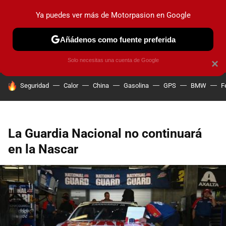
Ya puedes ver más de Motorpasion en Google
PRUEBAS
COCHES ELÉCTRICOS
OBSERVATORIO
F1
Añádenos como fuente preferida
Solo necesitas una cuenta de Google
×
HOY SE HABLA DE
Seguridad
Calor
China
Gasolina
GPS
BMW
F
La Guardia Nacional no continuará
en la Nascar