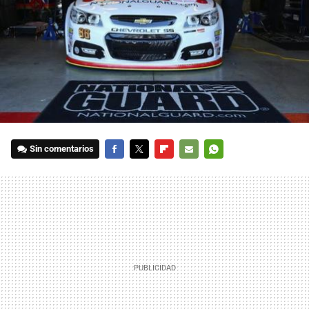
Sin comentarios
FACEBOOK
TWITTER
FLIPBOARD
E-
WHATSAPP
MAIL