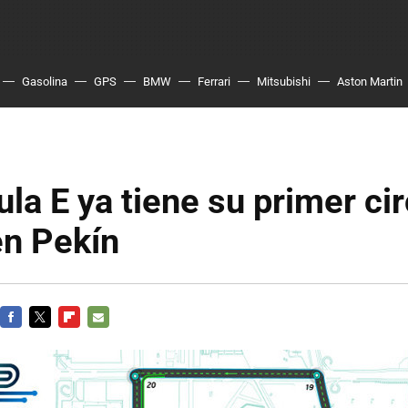
Gasolina
GPS
BMW
Ferrari
Mitsubishi
Aston Martin
la E ya tiene su primer cir
en Pekín
FACEBOOK
TWITTER
FLIPBOARD
E-
MAIL