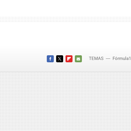
TEMAS
Fórmula1
FACEBOOK
TWITTER
FLIPBOARD
E-
MAIL