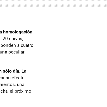
 la homologación
a 20 curvas,
esponden a cuatro
una peculiar
n sólo día
. La
zar su efecto
mientos, una
echa, el próximo