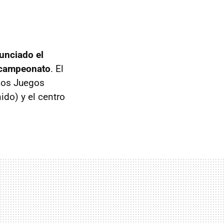
unciado el
e campeonato
. El
 los Juegos
do) y el centro