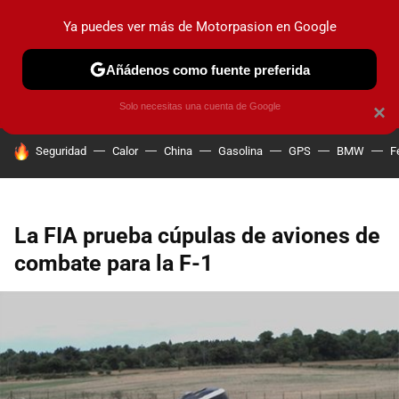
Ya puedes ver más de Motorpasion en Google
PRUEBAS
COCHES ELÉCTRICOS
OBSERVATORIO
F1
Añádenos como fuente preferida
Solo necesitas una cuenta de Google
×
HOY SE HABLA DE
Seguridad
Calor
China
Gasolina
GPS
BMW
F
La FIA prueba cúpulas de aviones de
combate para la F-1