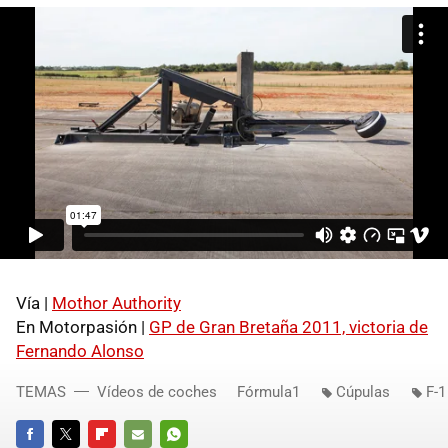
Vía |
Mothor Authority
En Motorpasión |
GP de Gran Bretaña 2011, victoria de
Fernando Alonso
TEMAS
Vídeos de coches
Fórmula1
Cúpulas
F-1