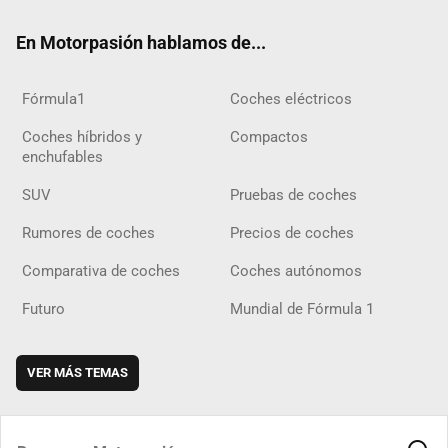
ok
m
m
d
En Motorpasión hablamos de...
Fórmula1
Coches eléctricos
Coches híbridos y
Compactos
enchufables
SUV
Pruebas de coches
Rumores de coches
Precios de coches
Comparativa de coches
Coches autónomos
Futuro
Mundial de Fórmula 1
VER MÁS TEMAS