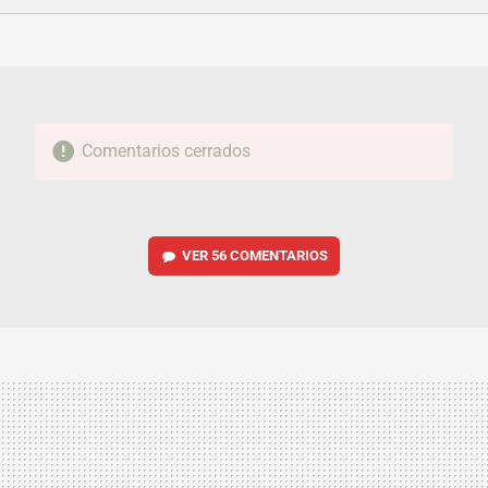
FACEBOOK
TWITTER
FLIPBOARD
E-
WHATSAPP
MAIL
Comentarios cerrados
VER
56 COMENTARIOS