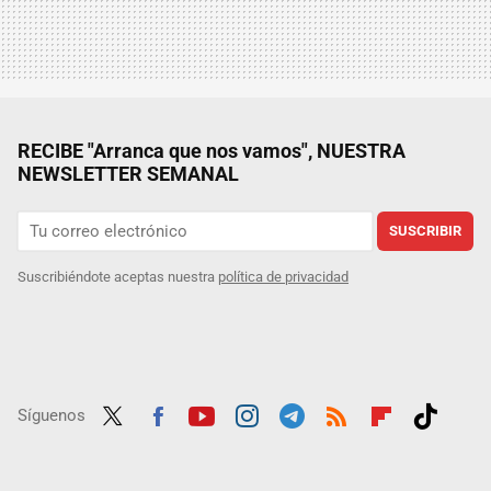
RECIBE "Arranca que nos vamos", NUESTRA
NEWSLETTER SEMANAL
SUSCRIBIR
Suscribiéndote aceptas nuestra
política de privacidad
Síguenos
Twit
Fac
Yout
Inst
Tele
RSS
Flip
Tikt
ter
ebo
ube
agra
gra
boar
ok