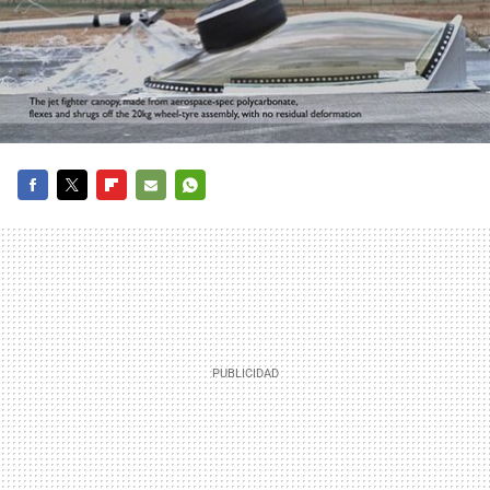
FACEBOOK
TWITTER
FLIPBOARD
E-
WHATSAPP
MAIL