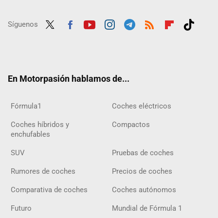
Síguenos
Twit
Fac
Yout
Inst
Tele
RSS
Flip
Tikt
ter
ebo
ube
agra
gra
boar
ok
ok
m
m
d
En Motorpasión hablamos de...
Fórmula1
Coches eléctricos
Coches híbridos y
Compactos
enchufables
SUV
Pruebas de coches
Rumores de coches
Precios de coches
Comparativa de coches
Coches autónomos
Futuro
Mundial de Fórmula 1