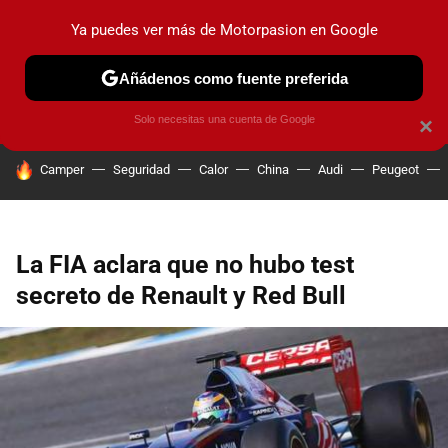
Ya puedes ver más de Motorpasion en Google
PRUEBAS
COCHES ELÉCTRICOS
OBSERVATORIO
F1
Añádenos como fuente preferida
Solo necesitas una cuenta de Google
×
HOY SE HABLA DE
Camper
Seguridad
Calor
China
Audi
Peugeot
La FIA aclara que no hubo test
secreto de Renault y Red Bull