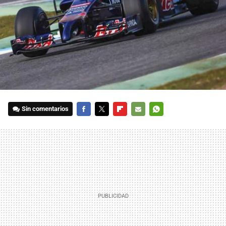
Sin comentarios
FACEBOOK
TWITTER
FLIPBOARD
E-
WHATSAPP
MAIL