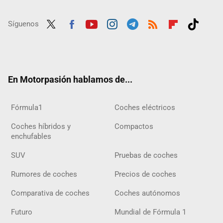
Síguenos
Twit
Fac
Yout
Inst
Tele
RSS
Flip
Tikt
ter
ebo
ube
agra
gra
boar
ok
ok
m
m
d
En Motorpasión hablamos de...
Fórmula1
Coches eléctricos
Coches híbridos y
Compactos
enchufables
SUV
Pruebas de coches
Rumores de coches
Precios de coches
Comparativa de coches
Coches autónomos
Futuro
Mundial de Fórmula 1