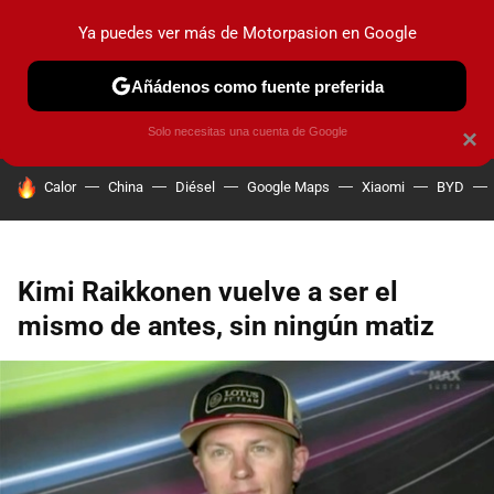
Ya puedes ver más de Motorpasion en Google
PRUEBAS
COCHES ELÉCTRICOS
OBSERVATORIO
F1
Añádenos como fuente preferida
Solo necesitas una cuenta de Google
×
HOY SE HABLA DE
Calor
China
Diésel
Google Maps
Xiaomi
BYD
Kimi Raikkonen vuelve a ser el
mismo de antes, sin ningún matiz