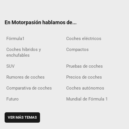
ter
ebo
ube
agra
gra
boar
ok
ok
m
m
d
En Motorpasión hablamos de...
Fórmula1
Coches eléctricos
Coches híbridos y
Compactos
enchufables
SUV
Pruebas de coches
Rumores de coches
Precios de coches
Comparativa de coches
Coches autónomos
Futuro
Mundial de Fórmula 1
VER MÁS TEMAS