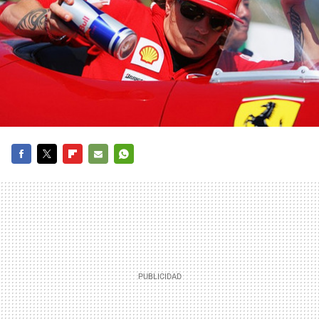
FACEBOOK
TWITTER
FLIPBOARD
E-
WHATSAPP
MAIL