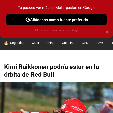
Ya puedes ver más de Motorpasion en Google
PRUEBAS
COCHES ELÉCTRICOS
OBSERVATORIO
F1
Añádenos como fuente preferida
Solo necesitas una cuenta de Google
×
HOY SE HABLA DE
Seguridad
Calor
China
Gasolina
GPS
BMW
F
Kimi Raikkonen podría estar en la
órbita de Red Bull