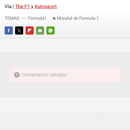
Vía |
The F1
y
Autosport
TEMAS
Fórmula1
Mundial de Fórmula 1
FACEBOOK
TWITTER
FLIPBOARD
E-
WHATSAPP
MAIL
Comentarios cerrados