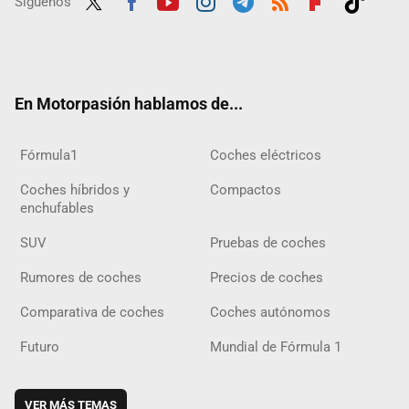
Síguenos
Twit
Fac
Yout
Inst
Tele
RSS
Flip
Tikt
ter
ebo
ube
agra
gra
boar
ok
ok
m
m
d
En Motorpasión hablamos de...
Fórmula1
Coches eléctricos
Coches híbridos y
Compactos
enchufables
SUV
Pruebas de coches
Rumores de coches
Precios de coches
Comparativa de coches
Coches autónomos
Futuro
Mundial de Fórmula 1
VER MÁS TEMAS