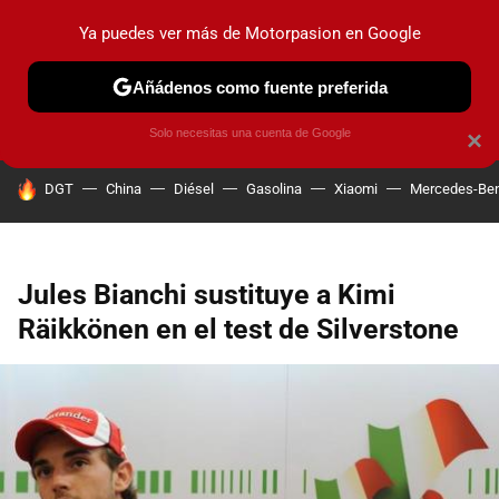
Ya puedes ver más de Motorpasion en Google
PRUEBAS
COCHES ELÉCTRICOS
OBSERVATORIO
F1
Añádenos como fuente preferida
Solo necesitas una cuenta de Google
×
HOY SE HABLA DE
DGT
China
Diésel
Gasolina
Xiaomi
Mercedes-Be
Jules Bianchi sustituye a Kimi
Räikkönen en el test de Silverstone