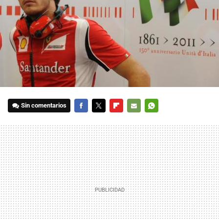
Sin comentarios
FACEBOOK
TWITTER
FLIPBOARD
E-
WHATSAPP
MAIL