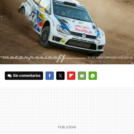
Sin comentarios
FACEBOOK
TWITTER
FLIPBOARD
E-
WHATSAPP
MAIL