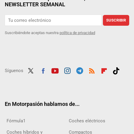
NEWSLETTER SEMANAL
SUSCRIBIR
Suscribiéndote aceptas nuestra
política de privacidad
Síguenos
Twit
Fac
Yout
Inst
Tele
RSS
Flip
Tikt
ter
ebo
ube
agra
gra
boar
ok
ok
m
m
d
En Motorpasión hablamos de...
Fórmula1
Coches eléctricos
Coches híbridos y
Compactos