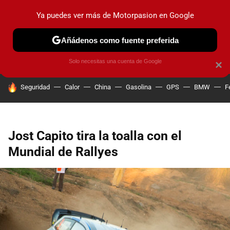
Ya puedes ver más de Motorpasion en Google
PRUEBAS
COCHES ELÉCTRICOS
OBSERVATORIO
F1
Añádenos como fuente preferida
Solo necesitas una cuenta de Google
×
HOY SE HABLA DE
Seguridad
Calor
China
Gasolina
GPS
BMW
F
Jost Capito tira la toalla con el
Mundial de Rallyes