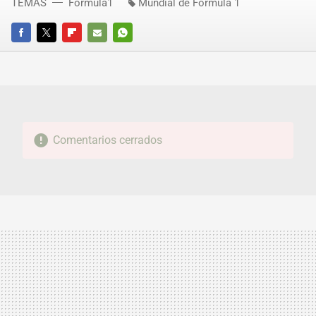
TEMAS
Fórmula1
Mundial de Fórmula 1
FACEBOOK
TWITTER
FLIPBOARD
E-
WHATSAPP
MAIL
Comentarios cerrados