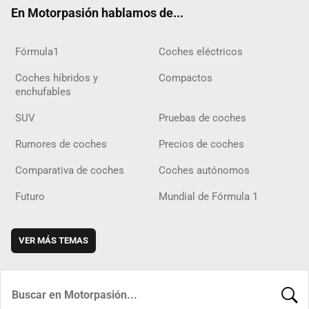
ok
m
m
d
En Motorpasión hablamos de...
Fórmula1
Coches eléctricos
Coches híbridos y
Compactos
enchufables
SUV
Pruebas de coches
Rumores de coches
Precios de coches
Comparativa de coches
Coches autónomos
Futuro
Mundial de Fórmula 1
VER MÁS TEMAS