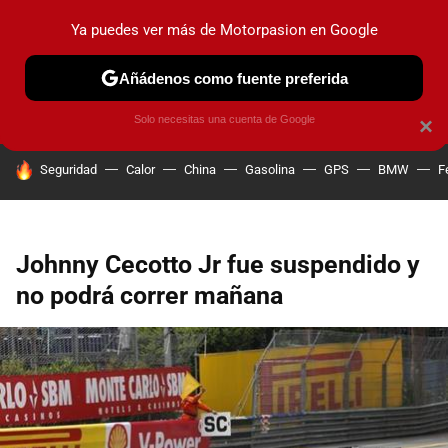
Ya puedes ver más de Motorpasion en Google
PRUEBAS
COCHES ELÉCTRICOS
OBSERVATORIO
F1
Añádenos como fuente preferida
Solo necesitas una cuenta de Google
×
HOY SE HABLA DE
Seguridad
Calor
China
Gasolina
GPS
BMW
F
Johnny Cecotto Jr fue suspendido y
no podrá correr mañana