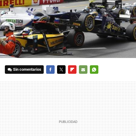
Sin comentarios
FACEBOOK
TWITTER
FLIPBOARD
E-
WHATSAPP
MAIL