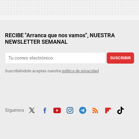
RECIBE "Arranca que nos vamos", NUESTRA
NEWSLETTER SEMANAL
SUSCRIBIR
Suscribiéndote aceptas nuestra
política de privacidad
Síguenos
Twit
Fac
Yout
Inst
Tele
RSS
Flip
Tikt
ter
ebo
ube
agra
gra
boar
ok