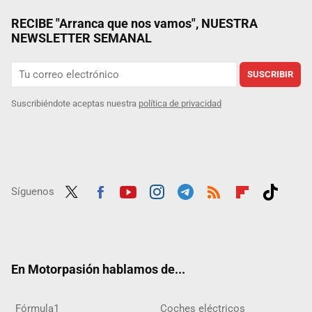
RECIBE "Arranca que nos vamos", NUESTRA
NEWSLETTER SEMANAL
SUSCRIBIR
Suscribiéndote aceptas nuestra
política de privacidad
Síguenos
Twit
Fac
Yout
Inst
Tele
RSS
Flip
Tikt
ter
ebo
ube
agra
gra
boar
ok
ok
m
m
d
En Motorpasión hablamos de...
Fórmula1
Coches eléctricos