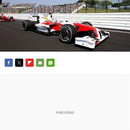
FACEBOOK
TWITTER
FLIPBOARD
E-
WHATSAPP
MAIL