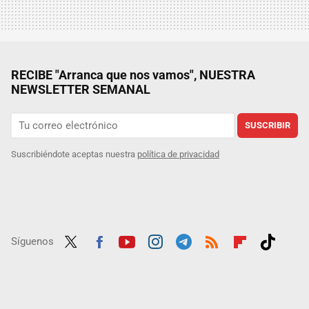
RECIBE "Arranca que nos vamos", NUESTRA
NEWSLETTER SEMANAL
SUSCRIBIR
Suscribiéndote aceptas nuestra
política de privacidad
Síguenos
Twit
Fac
Yout
Inst
Tele
RSS
Flip
Tikt
ter
ebo
ube
agra
gra
boar
ok
ok
m
m
d