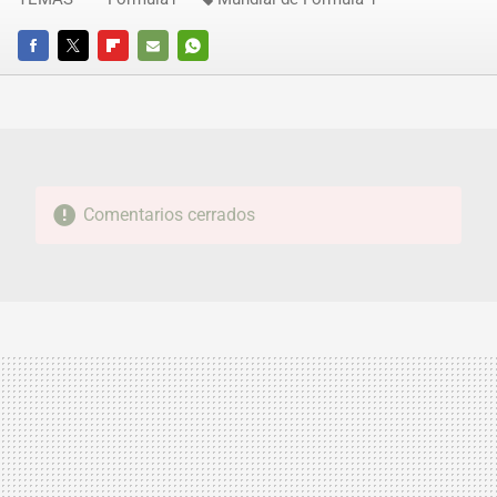
FACEBOOK
TWITTER
FLIPBOARD
E-
WHATSAPP
MAIL
Comentarios cerrados