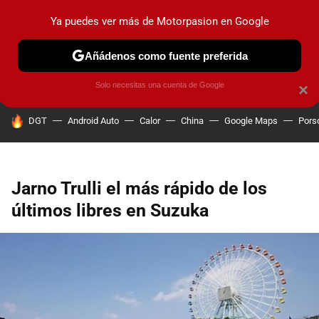
Ya puedes ver más de Motorpasion en Google
PRUEBAS
COCHES ELÉCTRICOS
OBSERVATORIO
F1
Añádenos como fuente preferida
Solo necesitas una cuenta de Google
×
HOY SE HABLA DE
DGT
Android Auto
Calor
China
Google Maps
Pors
Jarno Trulli el más rápido de los
últimos libres en Suzuka