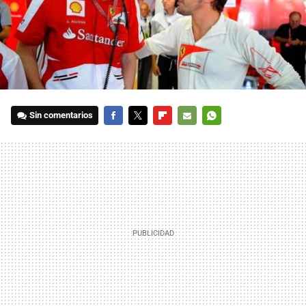
Sin comentarios
FACEBOOK
TWITTER
FLIPBOARD
E-
WHATSAPP
MAIL