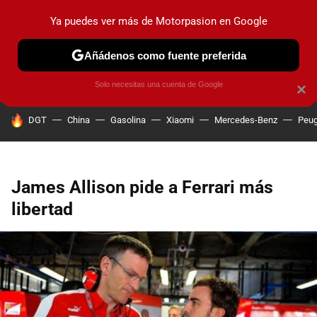
Ya puedes ver más de Motorpasion en Google
PRUEBAS
COCHES ELÉCTRICOS
OBSERVATORIO
F1
Añádenos como fuente preferida
Solo necesitas una cuenta de Google
×
HOY SE HABLA DE
DGT
China
Gasolina
Xiaomi
Mercedes-Benz
Peug
James Allison pide a Ferrari más
libertad