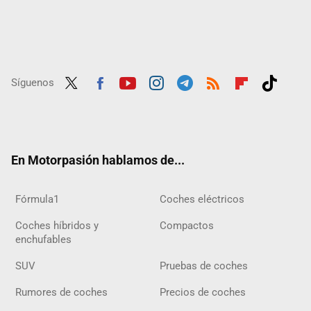
Síguenos
Twit
Fac
Yout
Inst
Tele
RSS
Flip
Tikt
ter
ebo
ube
agra
gra
boar
ok
ok
m
m
d
En Motorpasión hablamos de...
Fórmula1
Coches eléctricos
Coches híbridos y
Compactos
enchufables
SUV
Pruebas de coches
Rumores de coches
Precios de coches