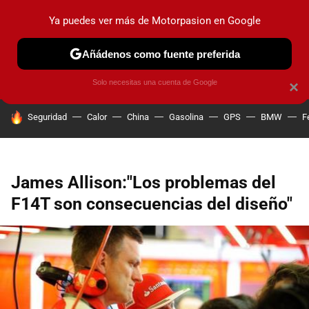
Ya puedes ver más de Motorpasion en Google
PRUEBAS
COCHES ELÉCTRICOS
OBSERVATORIO
F1
Añádenos como fuente preferida
Solo necesitas una cuenta de Google
×
HOY SE HABLA DE
Seguridad
Calor
China
Gasolina
GPS
BMW
F
James Allison:"Los problemas del
F14T son consecuencias del diseño"