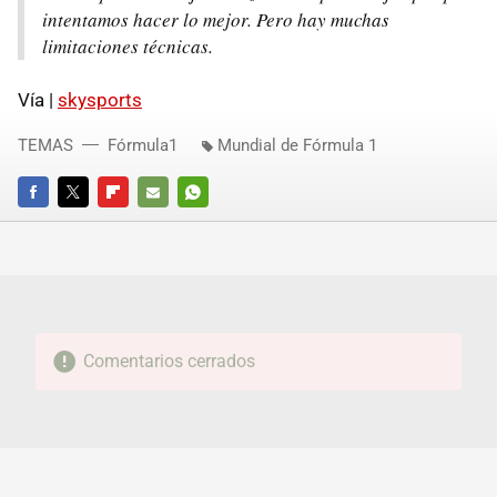
intentamos hacer lo mejor. Pero hay muchas
limitaciones técnicas.
Vía |
skysports
TEMAS
Fórmula1
Mundial de Fórmula 1
FACEBOOK
TWITTER
FLIPBOARD
E-
WHATSAPP
MAIL
Comentarios cerrados