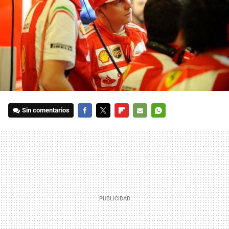
Sin comentarios
FACEBOOK
TWITTER
FLIPBOARD
E-
WHATSAPP
MAIL