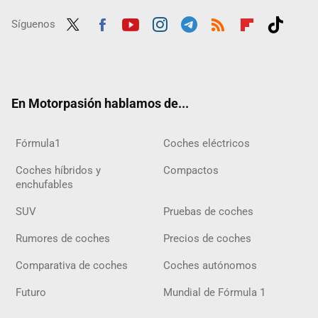
Síguenos
Twit
Fac
Yout
Inst
Tele
RSS
Flip
Tikt
ter
ebo
ube
agra
gra
boar
ok
ok
m
m
d
En Motorpasión hablamos de...
Fórmula1
Coches eléctricos
Coches híbridos y
Compactos
enchufables
SUV
Pruebas de coches
Rumores de coches
Precios de coches
Comparativa de coches
Coches autónomos
Futuro
Mundial de Fórmula 1