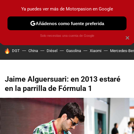
Ya puedes ver más de Motorpasion en Google
PRUEBAS
COCHES ELÉCTRICOS
OBSERVATORIO
F1
Añádenos como fuente preferida
Solo necesitas una cuenta de Google
×
HOY SE HABLA DE
DGT
China
Diésel
Gasolina
Xiaomi
Mercedes-Be
Jaime Alguersuari: en 2013 estaré
en la parrilla de Fórmula 1