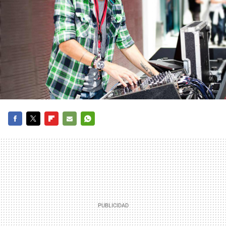
FACEBOOK
TWITTER
FLIPBOARD
E-
WHATSAPP
MAIL