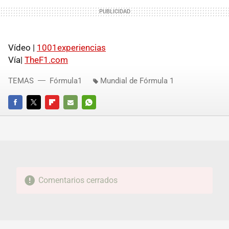
Vídeo |
1001experiencias
Vía|
TheF1.com
TEMAS
Fórmula1
Mundial de Fórmula 1
FACEBOOK
TWITTER
FLIPBOARD
E-
WHATSAPP
MAIL
Comentarios cerrados