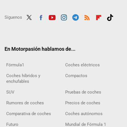
Síguenos
Twit
Fac
Yout
Inst
Tele
RSS
Flip
Tikt
ter
ebo
ube
agra
gra
boar
ok
ok
m
m
d
En Motorpasión hablamos de...
Fórmula1
Coches eléctricos
Coches híbridos y
Compactos
enchufables
SUV
Pruebas de coches
Rumores de coches
Precios de coches
Comparativa de coches
Coches autónomos
Futuro
Mundial de Fórmula 1