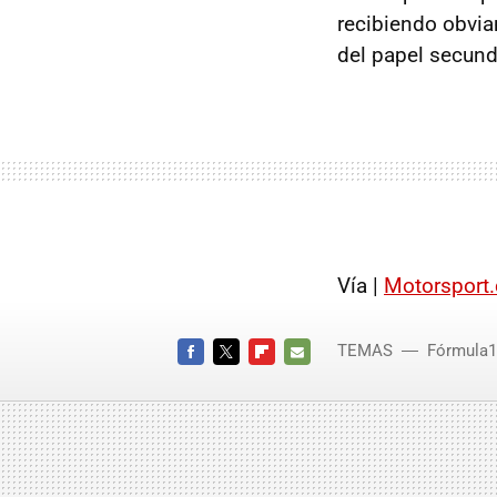
recibiendo obvia
del papel secund
Vía |
Motorsport
TEMAS
Fórmula1
FACEBOOK
TWITTER
FLIPBOARD
E-
MAIL