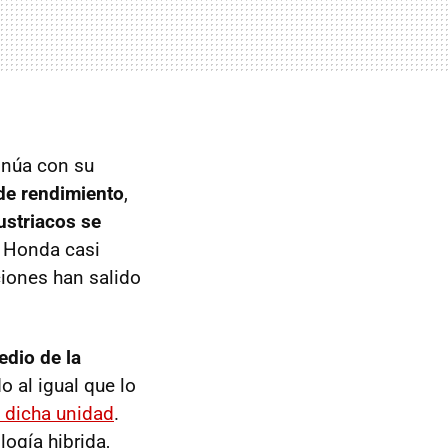
inúa con su
de rendimiento
,
ustriacos se
y Honda casi
iones han salido
edio de la
o al igual que lo
a dicha unidad
.
logía hibrida,