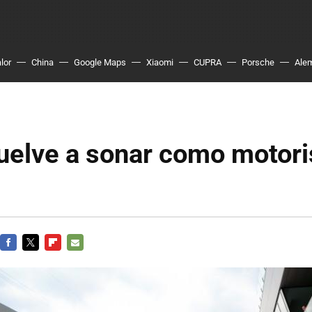
lor
China
Google Maps
Xiaomi
CUPRA
Porsche
Ale
 vuelve a sonar como motori
FACEBOOK
TWITTER
FLIPBOARD
E-
MAIL