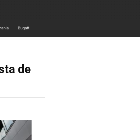
mania
Bugatti
sta de