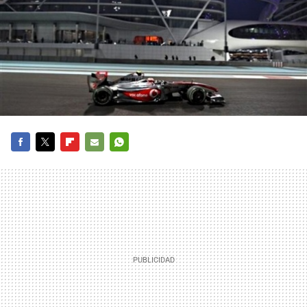
FACEBOOK
TWITTER
FLIPBOARD
E-
WHATSAPP
MAIL