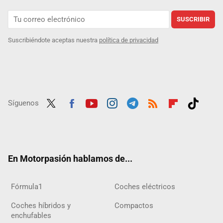
SUSCRIBIR
Suscribiéndote aceptas nuestra
política de privacidad
Síguenos
Twit
Fac
Yout
Inst
Tele
RSS
Flip
Tikt
ter
ebo
ube
agra
gra
boar
ok
ok
m
m
d
En Motorpasión hablamos de...
Fórmula1
Coches eléctricos
Coches híbridos y
Compactos
enchufables