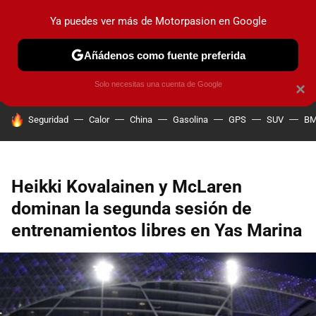
Ya puedes ver más de Motorpasion en Google
PRUEBAS
COCHES ELÉCTRICOS
OBSERVATORIO
F1
Añádenos como fuente preferida
Solo necesitas una cuenta de Google
×
HOY SE HABLA DE
Seguridad
Calor
China
Gasolina
GPS
SUV
B
Heikki Kovalainen y McLaren
dominan la segunda sesión de
entrenamientos libres en Yas Marina