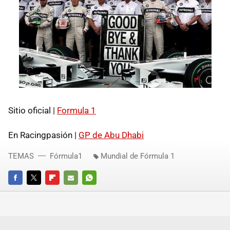
Sitio oficial |
Formula 1
En Racingpasión |
GP de Abu Dhabi
TEMAS
Fórmula1
Mundial de Fórmula 1
FACEBOOK
TWITTER
FLIPBOARD
E-
WHATSAPP
MAIL