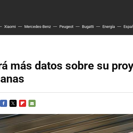
Xiaomi
Mercedes-Benz
Peugeot
Bugatti
Energía
Espa
á más datos sobre su pro
anas
FACEBOOK
TWITTER
FLIPBOARD
E-
MAIL