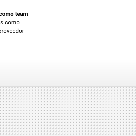
o como team
os como
proveedor