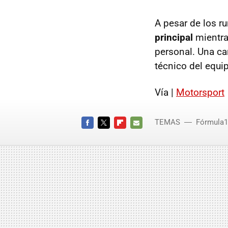
A pesar de los r
principal
mientra
personal. Una ca
técnico del equi
Vía |
Motorsport
TEMAS
Fórmula1
FACEBOOK
TWITTER
FLIPBOARD
E-
MAIL