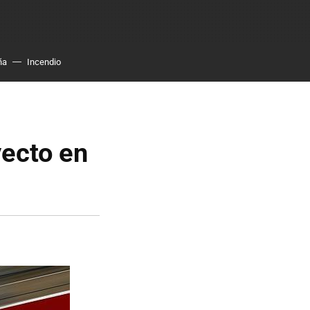
ña
Incendio
yecto en