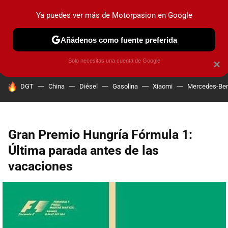
Ya puedes ver más de Motorpasion en Google
PRUEBAS
COCHES ELÉCTRICOS
OBSERVATORIO
F1
Añádenos como fuente preferida
Solo necesitas una cuenta de Google
×
HOY SE HABLA DE
DGT
China
Diésel
Gasolina
Xiaomi
Mercedes-Be
Gran Premio Hungría Fórmula 1:
Última parada antes de las
vacaciones