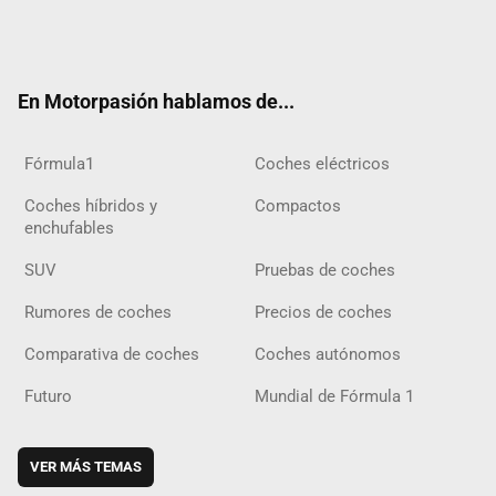
Twit
Fac
Yout
Inst
Tele
RSS
Flip
Tikt
ter
ebo
ube
agra
gra
boar
ok
ok
m
m
d
En Motorpasión hablamos de...
Fórmula1
Coches eléctricos
Coches híbridos y
Compactos
enchufables
SUV
Pruebas de coches
Rumores de coches
Precios de coches
Comparativa de coches
Coches autónomos
Futuro
Mundial de Fórmula 1
VER MÁS TEMAS