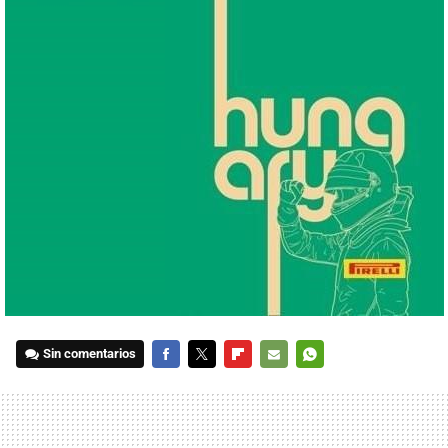
Sin comentarios
FACEBOOK
TWITTER
FLIPBOARD
E-
WHATSAPP
MAIL