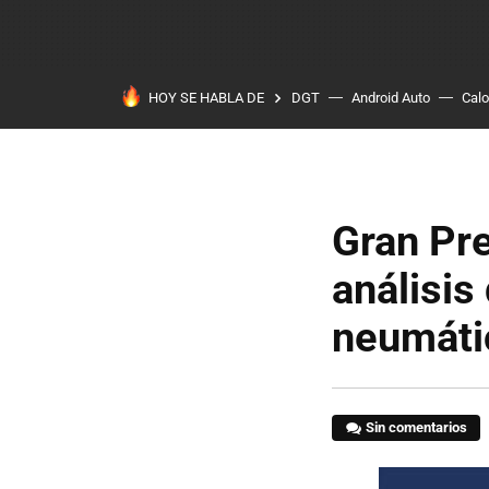
HOY SE HABLA DE
DGT
Android Auto
Calo
Gran Pre
análisis 
neumáti
Sin comentarios