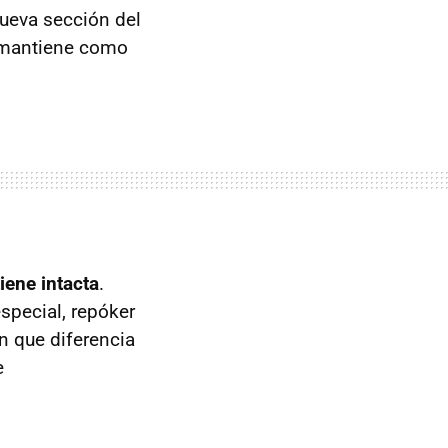
ueva sección del
e mantiene como
iene intacta
.
special, repóker
ón que diferencia
e