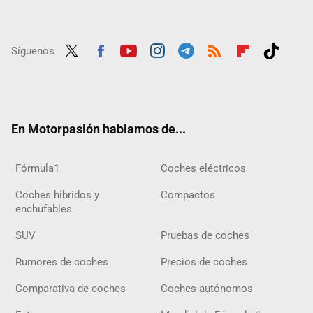
Síguenos
Twit
Fac
Yout
Inst
Tele
RSS
Flip
Tikt
ter
ebo
ube
agra
gra
boar
ok
ok
m
m
d
En Motorpasión hablamos de...
Fórmula1
Coches eléctricos
Coches híbridos y
Compactos
enchufables
SUV
Pruebas de coches
Rumores de coches
Precios de coches
Comparativa de coches
Coches autónomos