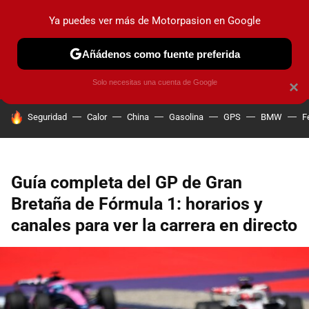
Ya puedes ver más de Motorpasion en Google
PRUEBAS
COCHES ELÉCTRICOS
OBSERVATORIO
F1
Añádenos como fuente preferida
Solo necesitas una cuenta de Google
×
HOY SE HABLA DE
Seguridad
Calor
China
Gasolina
GPS
BMW
F
Guía completa del GP de Gran
Bretaña de Fórmula 1: horarios y
canales para ver la carrera en directo