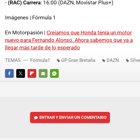
-
(RAC) Carrera
: 16:00 (DAZN, Movistar Plus+)
Imágenes | Fórmula 1
En Motorpasión |
Creíamos que Honda tenía un motor
nuevo para Fernando Alonso. Ahora sabemos que va a
llegar más tarde de lo esperado
TEMAS
Fórmula1
GP Gran Bretaña
DAZN
Silv
FACEBOOK
TWITTER
FLIPBOARD
E-
WHATSAPP
MAIL
ENTRAR Y ENVIAR UN COMENTARIO