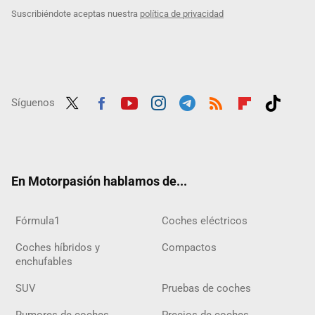
Suscribiéndote aceptas nuestra
política de privacidad
Síguenos
Twit
Fac
Yout
Inst
Tele
RSS
Flip
Tikt
ter
ebo
ube
agra
gra
boar
ok
ok
m
m
d
En Motorpasión hablamos de...
Fórmula1
Coches eléctricos
Coches híbridos y
Compactos
enchufables
SUV
Pruebas de coches