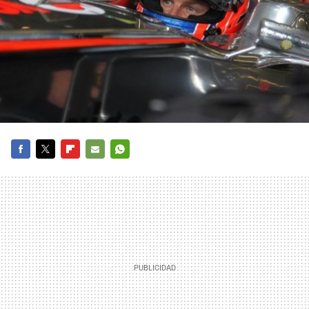
FACEBOOK
TWITTER
FLIPBOARD
E-
WHATSAPP
MAIL