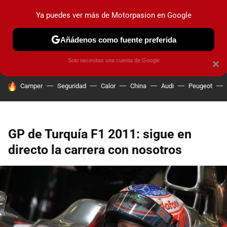
Ya puedes ver más de Motorpasion en Google
PRUEBAS
COCHES ELÉCTRICOS
OBSERVATORIO
F1
Añádenos como fuente preferida
Solo necesitas una cuenta de Google
×
HOY SE HABLA DE
Camper
Seguridad
Calor
China
Audi
Peugeot
GP de Turquía F1 2011: sigue en
directo la carrera con nosotros