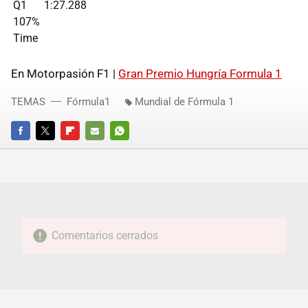
Q1
1:27.288
107%
Time
En Motorpasión F1 |
Gran Premio Hungría Formula 1
TEMAS
Fórmula1
Mundial de Fórmula 1
FACEBOOK
TWITTER
FLIPBOARD
E-
WHATSAPP
MAIL
Comentarios cerrados