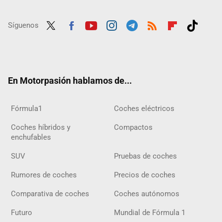
Síguenos
Twit
Fac
Yout
Inst
Tele
RSS
Flip
Tikt
ter
ebo
ube
agra
gra
boar
ok
ok
m
m
d
En Motorpasión hablamos de...
Fórmula1
Coches eléctricos
Coches híbridos y
Compactos
enchufables
SUV
Pruebas de coches
Rumores de coches
Precios de coches
Comparativa de coches
Coches autónomos
Futuro
Mundial de Fórmula 1