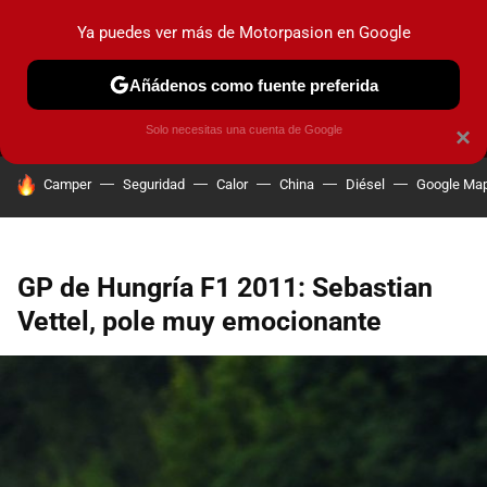
Ya puedes ver más de Motorpasion en Google
MENÚ
NUEVO
Añádenos como fuente preferida
PRUEBAS
COCHES ELÉCTRICOS
OBSERVATORIO
F1
Solo necesitas una cuenta de Google
×
HOY SE HABLA DE
Camper
Seguridad
Calor
China
Diésel
Google Ma
GP de Hungría F1 2011: Sebastian
Vettel, pole muy emocionante