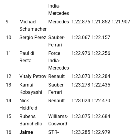
India-
Mercedes
9
Michael
Mercedes
1:22.876
1:21.852
1:21.907
Schumacher
10
Sergio Perez
Sauber-
1:23.067
1:22.157
Ferrari
11
Paul di
Force
1:22.976
1:22.256
Resta
India-
Mercedes
12
Vitaly Petrov
Renault
1:23.070
1:22.284
13
Kamui
Sauber-
1:23.278
1:22.435
Kobayashi
Ferrari
14
Nick
Renault
1:23.024
1:22.470
Heidfeld
15
Rubens
Williams-
1:23.075
1:22.684
Barrichello
Cosworth
16
Jaime
STR-
1:23.285
1:22.979