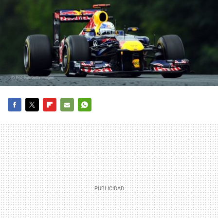
FACEBOOK
TWITTER
FLIPBOARD
E-
WHATSAPP
MAIL