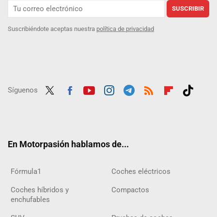
SUSCRIBIR
Suscribiéndote aceptas nuestra
política de privacidad
Síguenos
Twit
Fac
Yout
Inst
Tele
RSS
Flip
Tikt
ter
ebo
ube
agra
gra
boar
ok
ok
m
m
d
En Motorpasión hablamos de...
Fórmula1
Coches eléctricos
Coches híbridos y
Compactos
enchufables