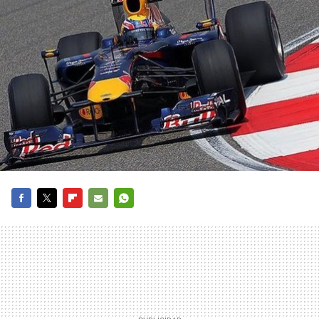
FACEBOOK
TWITTER
FLIPBOARD
E-
WHATSAPP
MAIL