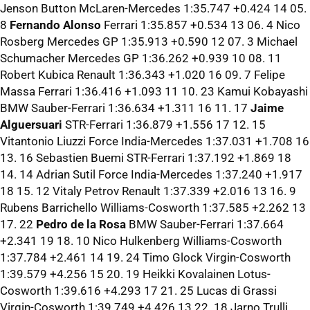
Jenson Button McLaren-Mercedes 1:35.747 +0.424 14 05.
8
Fernando Alonso
Ferrari 1:35.857 +0.534 13 06. 4 Nico
Rosberg Mercedes GP 1:35.913 +0.590 12 07. 3 Michael
Schumacher Mercedes GP 1:36.262 +0.939 10 08. 11
Robert Kubica Renault 1:36.343 +1.020 16 09. 7 Felipe
Massa Ferrari 1:36.416 +1.093 11 10. 23 Kamui Kobayashi
BMW Sauber-Ferrari 1:36.634 +1.311 16 11. 17
Jaime
Alguersuari
STR-Ferrari 1:36.879 +1.556 17 12. 15
Vitantonio Liuzzi Force India-Mercedes 1:37.031 +1.708 16
13. 16 Sebastien Buemi STR-Ferrari 1:37.192 +1.869 18
14. 14 Adrian Sutil Force India-Mercedes 1:37.240 +1.917
18 15. 12 Vitaly Petrov Renault 1:37.339 +2.016 13 16. 9
Rubens Barrichello Williams-Cosworth 1:37.585 +2.262 13
17. 22
Pedro de la Rosa
BMW Sauber-Ferrari 1:37.664
+2.341 19 18. 10 Nico Hulkenberg Williams-Cosworth
1:37.784 +2.461 14 19. 24 Timo Glock Virgin-Cosworth
1:39.579 +4.256 15 20. 19 Heikki Kovalainen Lotus-
Cosworth 1:39.616 +4.293 17 21. 25 Lucas di Grassi
Virgin-Cosworth 1:39.749 +4.426 13 22. 18 Jarno Trulli