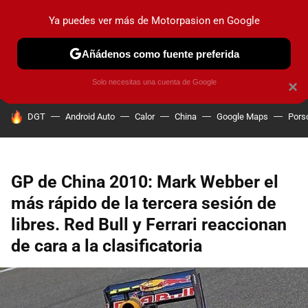
Ya puedes ver más de Motorpasion en Google
PRUEBAS
COCHES ELÉCTRICOS
OBSERVATORIO
F1
Añádenos como fuente preferida
Solo necesitas una cuenta de Google
×
HOY SE HABLA DE
DGT
Android Auto
Calor
China
Google Maps
Pors
GP de China 2010: Mark Webber el
más rápido de la tercera sesión de
libres. Red Bull y Ferrari reaccionan
de cara a la clasificatoria