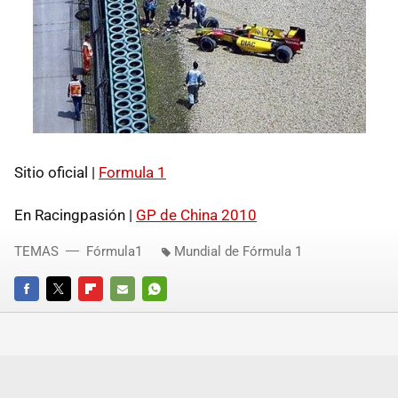
Sitio oficial |
Formula 1
En Racingpasión |
GP de China 2010
TEMAS
Fórmula1
Mundial de Fórmula 1
FACEBOOK
TWITTER
FLIPBOARD
E-
WHATSAPP
MAIL