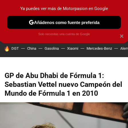
Ya puedes ver más de Motorpasion en Google
PRUEBAS
COCHES ELÉCTRICOS
OBSERVATORIO
F1
Añádenos como fuente preferida
Solo necesitas una cuenta de Google
×
HOY SE HABLA DE
DGT
China
Gasolina
Xiaomi
Mercedes-Benz
Alem
GP de Abu Dhabi de Fórmula 1:
Sebastian Vettel nuevo Campeón del
Mundo de Fórmula 1 en 2010