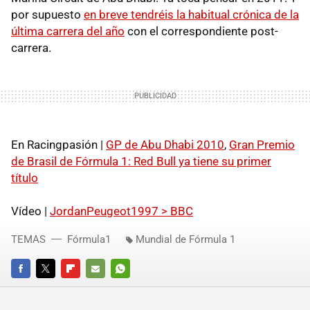
por supuesto
en breve tendréis la habitual crónica de la
última carrera del año
con el correspondiente post-
carrera.
En Racingpasión |
GP de Abu Dhabi 2010
,
Gran Premio
de Brasil de Fórmula 1: Red Bull ya tiene su primer
título
Vídeo |
JordanPeugeot1997 > BBC
TEMAS
Fórmula1
Mundial de Fórmula 1
FACEBOOK
TWITTER
FLIPBOARD
E-
WHATSAPP
MAIL