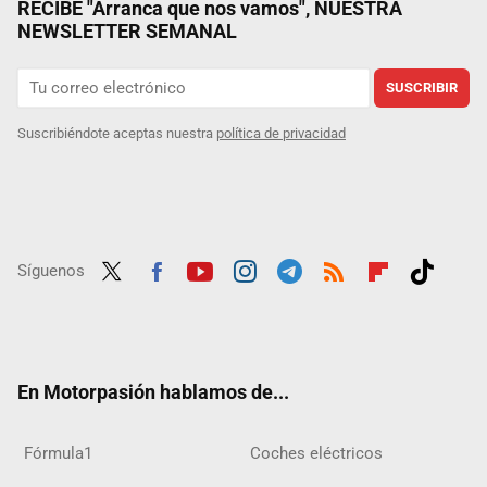
RECIBE "Arranca que nos vamos", NUESTRA
NEWSLETTER SEMANAL
SUSCRIBIR
Suscribiéndote aceptas nuestra
política de privacidad
Síguenos
Twit
Fac
Yout
Inst
Tele
RSS
Flip
Tikt
ter
ebo
ube
agra
gra
boar
ok
ok
m
m
d
En Motorpasión hablamos de...
Fórmula1
Coches eléctricos