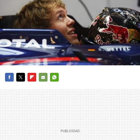
FACEBOOK
TWITTER
FLIPBOARD
E-
WHATSAPP
MAIL