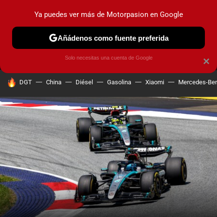
Ya puedes ver más de Motorpasion en Google
MENÚ
NUEVO
Añádenos como fuente preferida
PRUEBAS
COCHES ELÉCTRICOS
OBSERVATORIO
F1
Solo necesitas una cuenta de Google
×
HOY SE HABLA DE
DGT
China
Diésel
Gasolina
Xiaomi
Mercedes-Be