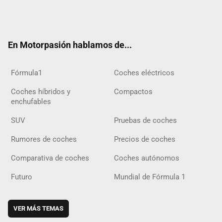
Twit
Fac
Yout
Inst
Tele
RSS
Flip
Tikt
ter
ebo
ube
agra
gra
boar
ok
ok
m
m
d
En Motorpasión hablamos de...
Fórmula1
Coches eléctricos
Coches híbridos y
Compactos
enchufables
SUV
Pruebas de coches
Rumores de coches
Precios de coches
Comparativa de coches
Coches autónomos
Futuro
Mundial de Fórmula 1
VER MÁS TEMAS