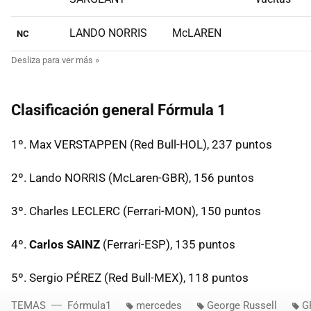
LANDO NORRIS
McLAREN
NC
Clasificación general Fórmula 1
1º. Max VERSTAPPEN (Red Bull-HOL), 237 puntos
2º. Lando NORRIS (McLaren-GBR), 156 puntos
3º. Charles LECLERC (Ferrari-MON), 150 puntos
4º.
Carlos SAINZ
(Ferrari-ESP), 135 puntos
5º. Sergio PÉREZ (Red Bull-MEX), 118 puntos
TEMAS
Fórmula1
mercedes
George Russell
G