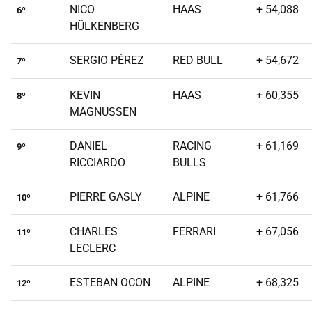
NICO
HAAS
+ 54,088
6º
HÜLKENBERG
SERGIO PÉREZ
RED BULL
+ 54,672
7º
KEVIN
HAAS
+ 60,355
8º
MAGNUSSEN
DANIEL
RACING
+ 61,169
9º
RICCIARDO
BULLS
PIERRE GASLY
ALPINE
+ 61,766
10º
CHARLES
FERRARI
+ 67,056
11º
LECLERC
ESTEBAN OCON
ALPINE
+ 68,325
12º