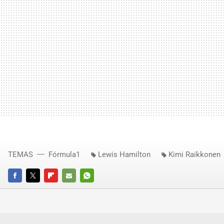
TEMAS
Fórmula1
Lewis Hamilton
Kimi Raikkonen
FACEBOOK
TWITTER
FLIPBOARD
E-
WHATSAPP
MAIL