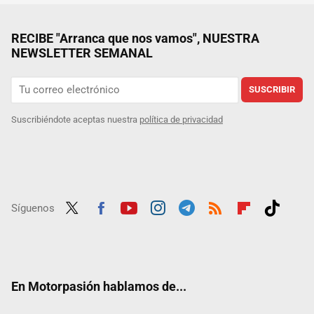
RECIBE "Arranca que nos vamos", NUESTRA
NEWSLETTER SEMANAL
SUSCRIBIR
Suscribiéndote aceptas nuestra
política de privacidad
Síguenos
Twit
Fac
Yout
Inst
Tele
RSS
Flip
Tikt
ter
ebo
ube
agra
gra
boar
ok
ok
m
m
d
En Motorpasión hablamos de...