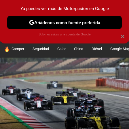
Ya puedes ver más de Motorpasion en Google
PRUEBAS
COCHES ELÉCTRICOS
OBSERVATORIO
F1
Añádenos como fuente preferida
Solo necesitas una cuenta de Google
×
HOY SE HABLA DE
Camper
Seguridad
Calor
China
Diésel
Google Ma