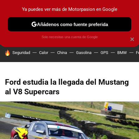
Ya puedes ver más de Motorpasion en Google
PRUEBAS
COCHES ELÉCTRICOS
OBSERVATORIO
F1
Añádenos como fuente preferida
Solo necesitas una cuenta de Google
×
HOY SE HABLA DE
Seguridad
Calor
China
Gasolina
GPS
BMW
F
Ford estudia la llegada del Mustang
al V8 Supercars