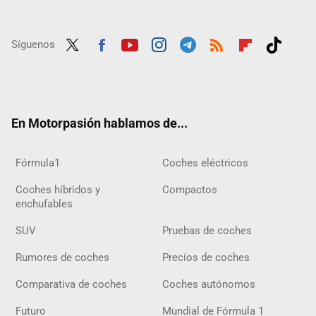
Síguenos
Twit
Fac
Yout
Inst
Tele
RSS
Flip
Tikt
ter
ebo
ube
agra
gra
boar
ok
ok
m
m
d
En Motorpasión hablamos de...
Fórmula1
Coches eléctricos
Coches híbridos y
Compactos
enchufables
SUV
Pruebas de coches
Rumores de coches
Precios de coches
Comparativa de coches
Coches autónomos
Futuro
Mundial de Fórmula 1