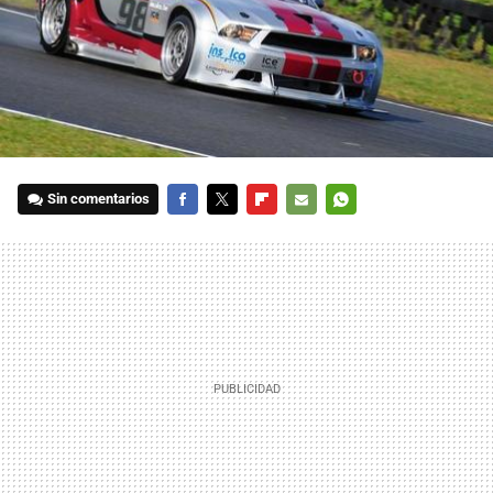
Sin comentarios
FACEBOOK
TWITTER
FLIPBOARD
E-
WHATSAPP
MAIL