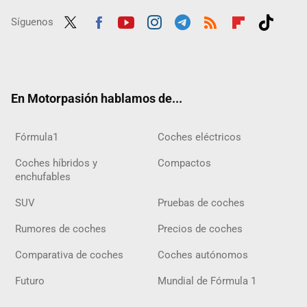
Síguenos
Twit
Fac
Yout
Inst
Tele
RSS
Flip
Tikt
ter
ebo
ube
agra
gra
boar
ok
ok
m
m
d
En Motorpasión hablamos de...
Fórmula1
Coches eléctricos
Coches híbridos y
Compactos
enchufables
SUV
Pruebas de coches
Rumores de coches
Precios de coches
Comparativa de coches
Coches autónomos
Futuro
Mundial de Fórmula 1