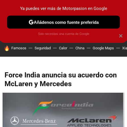
Ya puedes ver más de Motorpasion en Google
PRUEBAS
COCHES ELÉCTRICOS
OBSERVATORIO
F1
Añádenos como fuente preferida
Solo necesitas una cuenta de Google
×
HOY SE HABLA DE
Famosos
Seguridad
Calor
China
Google Maps
Xi
Force India anuncia su acuerdo con
McLaren y Mercedes