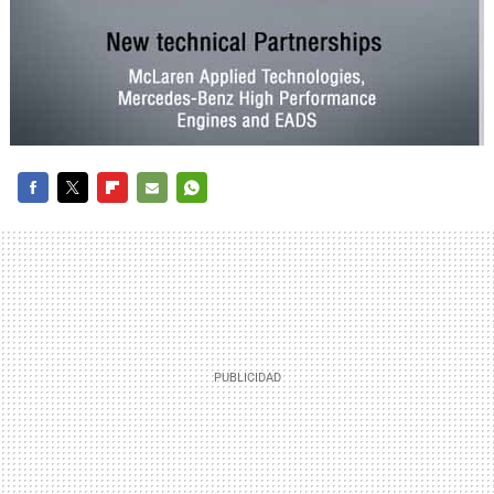
FACEBOOK
TWITTER
FLIPBOARD
E-
WHATSAPP
MAIL