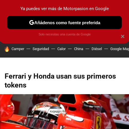
Ya puedes ver más de Motorpasion en Google
PRUEBAS
COCHES ELÉCTRICOS
OBSERVATORIO
F1
Añádenos como fuente preferida
Solo necesitas una cuenta de Google
×
HOY SE HABLA DE
Camper
Seguridad
Calor
China
Diésel
Google Ma
Ferrari y Honda usan sus primeros
tokens