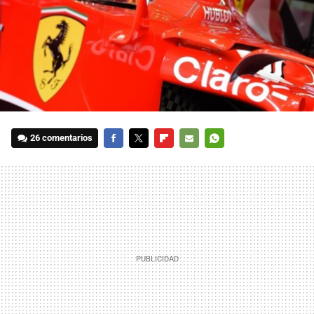
26 comentarios
FACEBOOK
TWITTER
FLIPBOARD
E-
WHATSAPP
MAIL