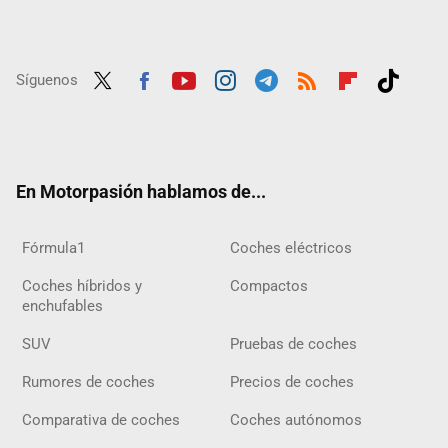
Síguenos
Twit
Fac
Yout
Inst
Tele
RSS
Flip
Tikt
ter
ebo
ube
agra
gra
boar
ok
ok
m
m
d
En Motorpasión hablamos de...
Fórmula1
Coches eléctricos
Coches híbridos y
Compactos
enchufables
SUV
Pruebas de coches
Rumores de coches
Precios de coches
Comparativa de coches
Coches autónomos