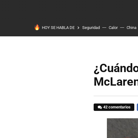
HOY SE HABLA DE
Seguridad
Calor
China
¿Cuándo 
McLare
42 comentarios