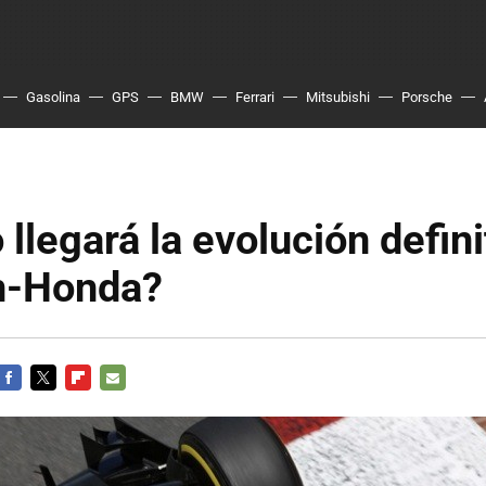
Gasolina
GPS
BMW
Ferrari
Mitsubishi
Porsche
llegará la evolución defini
n-Honda?
FACEBOOK
TWITTER
FLIPBOARD
E-
MAIL