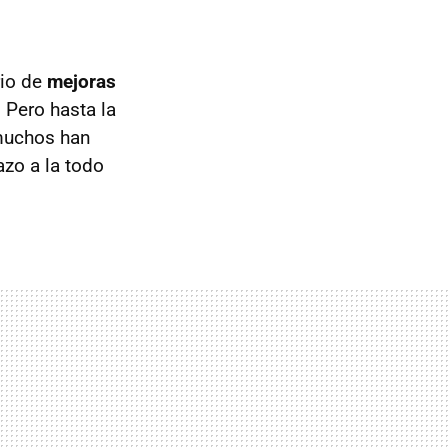
rio de
mejoras
Pero hasta la
 muchos han
azo a la todo