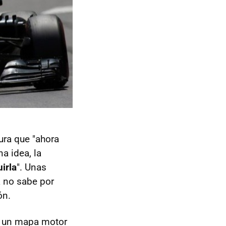
ura que "ahora
a idea, la
irla
". Unas
 no sabe por
ón.
on un mapa motor