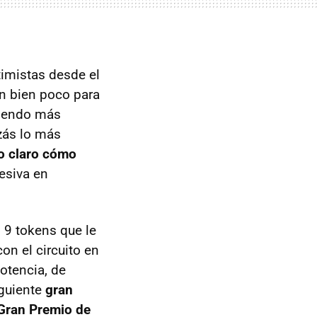
imistas desde el
an bien poco para
biendo más
izás lo más
o claro cómo
cesiva en
 9 tokens que le
on el circuito en
otencia, de
guiente
gran
 Gran Premio de