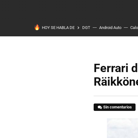
HOY SE HABLA DE
DGT
Android Auto
Calo
Ferrari 
Räikköne
Sin comentarios