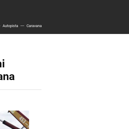
Autopista
Caravana
mi
ana