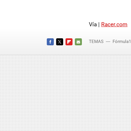
Vía |
Racer.com
TEMAS
Fórmula1
FACEBOOK
TWITTER
FLIPBOARD
E-
MAIL