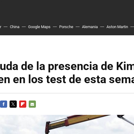
r
China
Google Maps
Porsche
Alemania
Aston Martin
duda de la presencia de Ki
n en los test de esta sem
FACEBOOK
TWITTER
FLIPBOARD
E-
MAIL