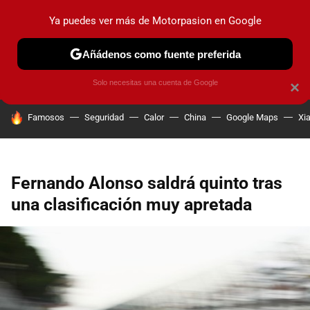
Ya puedes ver más de Motorpasion en Google
PRUEBAS
COCHES ELÉCTRICOS
OBSERVATORIO
F1
Añádenos como fuente preferida
Solo necesitas una cuenta de Google
×
HOY SE HABLA DE
Famosos
Seguridad
Calor
China
Google Maps
Xi
Fernando Alonso saldrá quinto tras
una clasificación muy apretada