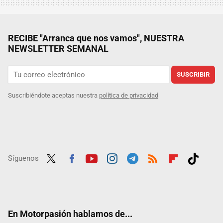
RECIBE "Arranca que nos vamos", NUESTRA
NEWSLETTER SEMANAL
SUSCRIBIR
Suscribiéndote aceptas nuestra
política de privacidad
Síguenos
Twit
Fac
Yout
Inst
Tele
RSS
Flip
Tikt
ter
ebo
ube
agra
gra
boar
ok
ok
m
m
d
En Motorpasión hablamos de...