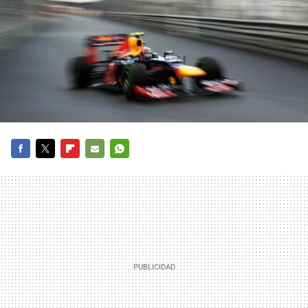
FACEBOOK
TWITTER
FLIPBOARD
E-
WHATSAPP
MAIL