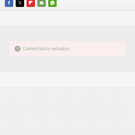
FACEBOOK
TWITTER
FLIPBOARD
E-
WHATSAPP
MAIL
Comentarios cerrados