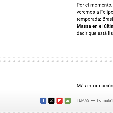
Por el momento, 
veremos a Felipe
temporada: Bras
Massa en el últi
decir que está lis
Más informació
TEMAS
Fórmula1
FACEBOOK
TWITTER
FLIPBOARD
E-
MAIL