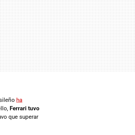
asileño
ha
llo,
Ferrari tuvo
uvo que superar