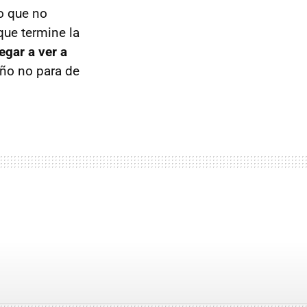
o que no
que termine la
egar a ver a
eño no para de