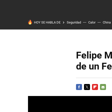
HOY SE HABLA DE
Seguridad
Calor
China
Felipe M
de un Fe
FACEBOOK
TWITTER
FLIPBOARD
E-
MAIL