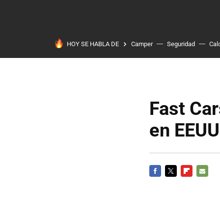
HOY SE HABLA DE
Camper
Seguridad
Cal
Fast Car
en EEUU
FACEBOOK
TWITTER
FLIPBOARD
E-
MAIL