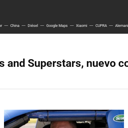
or
China
Diésel
Google Maps
Xiaomi
CUPRA
Aleman
s and Superstars, nuevo c