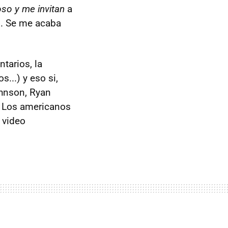
so y me invitan
a
.. Se me acaba
tarios, la
...) y eso si,
ohnson, Ryan
. Los americanos
 video