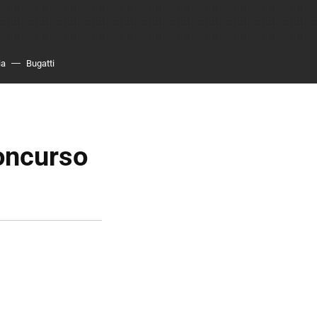
ia
Bugatti
oncurso