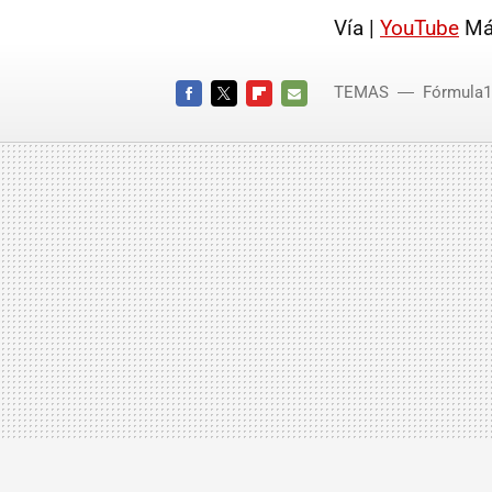
Vía |
YouTube
Más
TEMAS
Fórmula1
FACEBOOK
TWITTER
FLIPBOARD
E-
MAIL