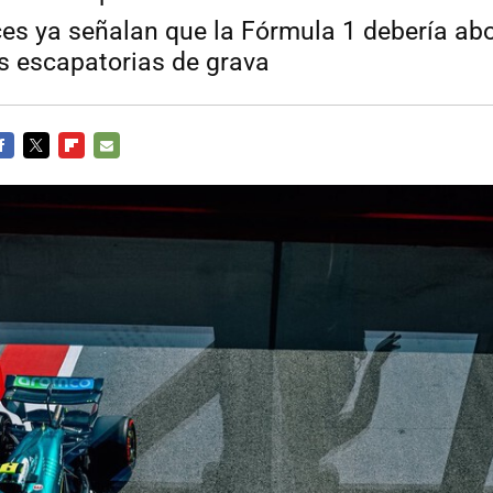
es ya señalan que la Fórmula 1 debería abo
as escapatorias de grava
ACEBOOK
TWITTER
FLIPBOARD
E-
MAIL