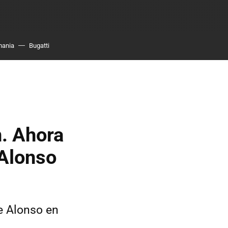
mania
Bugatti
n. Ahora
 Alonso
e Alonso en