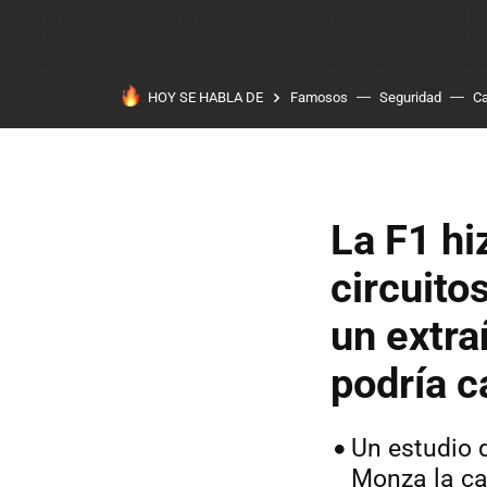
HOY SE HABLA DE
Famosos
Seguridad
Ca
La F1 hi
circuito
un extr
podría c
Un estudio 
Monza la ca