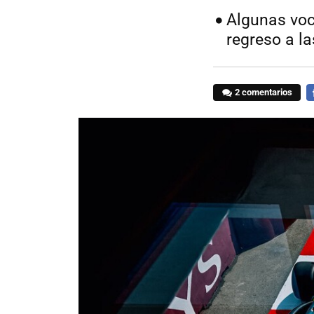
Algunas voc
regreso a l
2 comentarios
F