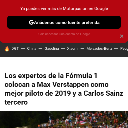
Ya puedes ver más de Motorpasion en Google
PRUEBAS
COCHES ELÉCTRICOS
OBSERVATORIO
F1
Añádenos como fuente preferida
Solo necesitas una cuenta de Google
×
HOY SE HABLA DE
DGT
China
Gasolina
Xiaomi
Mercedes-Benz
Peug
Los expertos de la Fórmula 1
colocan a Max Verstappen como
mejor piloto de 2019 y a Carlos Sainz
tercero