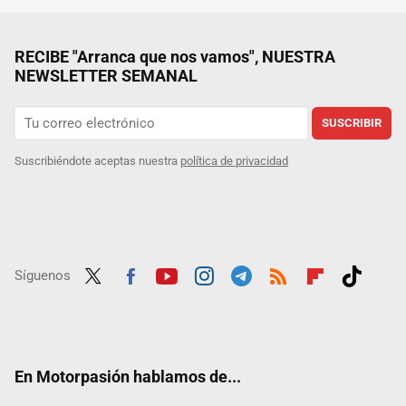
RECIBE "Arranca que nos vamos", NUESTRA
NEWSLETTER SEMANAL
SUSCRIBIR
Suscribiéndote aceptas nuestra
política de privacidad
Síguenos
Twit
Fac
Yout
Inst
Tele
RSS
Flip
Tikt
ter
ebo
ube
agra
gra
boar
ok
ok
m
m
d
En Motorpasión hablamos de...