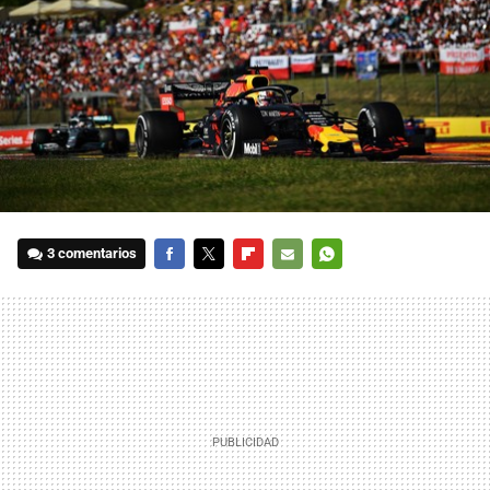
3 comentarios
FACEBOOK
TWITTER
FLIPBOARD
E-
WHATSAPP
MAIL