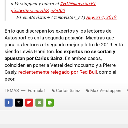
a Verstappen y lidera el
#HUNmovistarF1
pic.twitter.com/lhZzo8dI00
— F1 en Movistar+ (@movistar_F1)
August 4, 2019
En lo que discrepan los expertos y los lectores de
Autosport es en la segunda posición. Mientras que
para los lectores el segundo mejor piloto de 2019 está
siendo Lewis Hamilton,
los expertos no se cortan y
apuestan por Carlos Sainz
. En ambos casos,
coinciden en poner a Vettel decimocuarto y a Pierre
Gasly,
recientemente relegado por Red Bull
, como el
peor.
TEMAS
Fórmula1
Carlos Sainz
Max Verstappen
FACEBOOK
TWITTER
FLIPBOARD
E-
WHATSAPP
MAIL