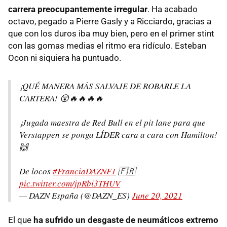
carrera preocupantemente irregular
. Ha acabado
octavo, pegado a Pierre Gasly y a Ricciardo, gracias a
que con los duros iba muy bien, pero en el primer stint
con las gomas medias el ritmo era ridículo. Esteban
Ocon ni siquiera ha puntuado.
¡QUÉ MANERA MÁS SALVAJE DE ROBARLE LA
CARTERA! 😲🔥🔥🔥🔥
¡Jugada maestra de Red Bull en el pit lane para que
Verstappen se ponga LÍDER cara a cara con Hamilton!
🙌
De locos
#FranciaDAZNF1
🇫🇷
pic.twitter.com/jpRbi3THUV
— DAZN España (@DAZN_ES)
June 20, 2021
El que
ha sufrido un desgaste de neumáticos extremo