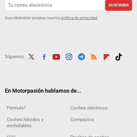
SUSCRIBIR
Suscribiéndote aceptas nuestra
política de privacidad
Síguenos
Twit
Fac
Yout
Inst
Tele
RSS
Flip
Tikt
ter
ebo
ube
agra
gra
boar
ok
ok
m
m
d
En Motorpasión hablamos de...
Fórmula1
Coches eléctricos
Coches híbridos y
Compactos
enchufables