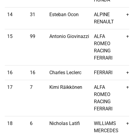
14
31
Esteban Ocon
ALPINE
+1 
RENAULT
15
99
Antonio Giovinazzi
ALFA
+1 
ROMEO
RACING
FERRARI
16
16
Charles Leclerc
FERRARI
+1 
17
7
Kimi Räikkönen
ALFA
+1 
ROMEO
RACING
FERRARI
18
6
Nicholas Latifi
WILLIAMS
+1 
MERCEDES