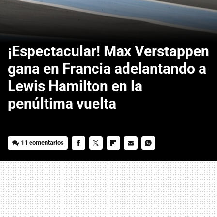
¡Espectacular! Max Verstappen
gana en Francia adelantando a
Lewis Hamilton en la
penúltima vuelta
11 comentarios
FACEBOOK
TWITTER
FLIPBOARD
E-
WHATSAPP
MAIL