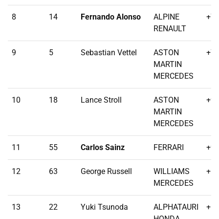
8
14
Fernando Alonso
ALPINE
+77
RENAULT
9
5
Sebastian Vettel
ASTON
+79
MARTIN
MERCEDES
10
18
Lance Stroll
ASTON
+91
MARTIN
MERCEDES
11
55
Carlos Sainz
FERRARI
+99
12
63
George Russell
WILLIAMS
+1 
MERCEDES
13
22
Yuki Tsunoda
ALPHATAURI
+1 
HONDA