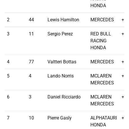
HONDA
2
44
Lewis Hamilton
MERCEDES
+2.
3
11
Sergio Perez
RED BULL
+8.
RACING
HONDA
4
77
Valtteri Bottas
MERCEDES
+14
5
4
Lando Norris
MCLAREN
+64
MERCEDES
6
3
Daniel Ricciardo
MCLAREN
+75
MERCEDES
7
10
Pierre Gasly
ALPHATAURI
+76
HONDA