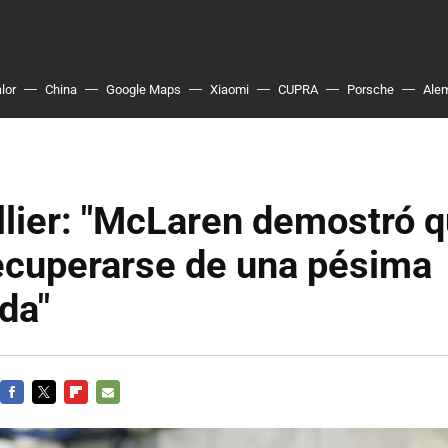
lor
China
Google Maps
Xiaomi
CUPRA
Porsche
Ale
llier: "McLaren demostró 
ecuperarse de una pésima
da"
FACEBOOK
TWITTER
FLIPBOARD
E-
MAIL