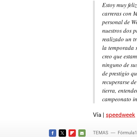
Estoy muy feli
carreras con M
personal de Wo
nuestros dos p
realizado un t
la temporada s
creo que estam
ninguno de sus
de prestigio 
recuperarse de
tierra, entende
campeonato in
Vía |
speedweek
TEMAS
Fórmula1