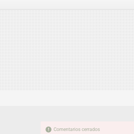
FACEBOOK
TWITTER
FLIPBOARD
E-
MAIL
Comentarios cerrados