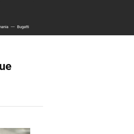
mania
Bugatti
que