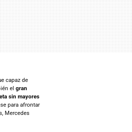
fue capaz de
bién el
gran
eta sin mayores
se para afrontar
os, Mercedes