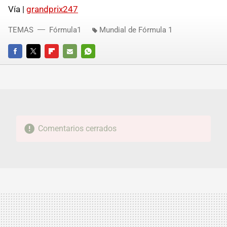
Vía |
grandprix247
TEMAS
Fórmula1
Mundial de Fórmula 1
FACEBOOK
TWITTER
FLIPBOARD
E-
WHATSAPP
MAIL
Comentarios cerrados