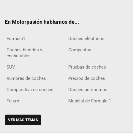
ter
ebo
ube
agra
gra
boar
ok
ok
m
m
d
En Motorpasión hablamos de...
Fórmula1
Coches eléctricos
Coches híbridos y
Compactos
enchufables
SUV
Pruebas de coches
Rumores de coches
Precios de coches
Comparativa de coches
Coches autónomos
Futuro
Mundial de Fórmula 1
VER MÁS TEMAS