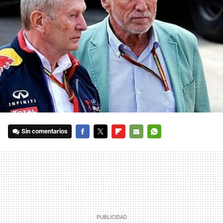
Sin comentarios
FACEBOOK
TWITTER
FLIPBOARD
E-
WHATSAPP
MAIL