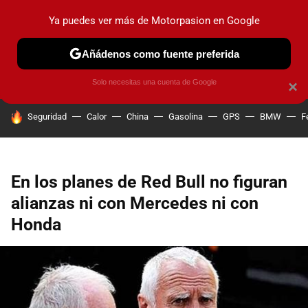
Ya puedes ver más de Motorpasion en Google
PRUEBAS
COCHES ELÉCTRICOS
OBSERVATORIO
F1
Añádenos como fuente preferida
Solo necesitas una cuenta de Google
×
HOY SE HABLA DE
Seguridad
Calor
China
Gasolina
GPS
BMW
F
En los planes de Red Bull no figuran
alianzas ni con Mercedes ni con
Honda