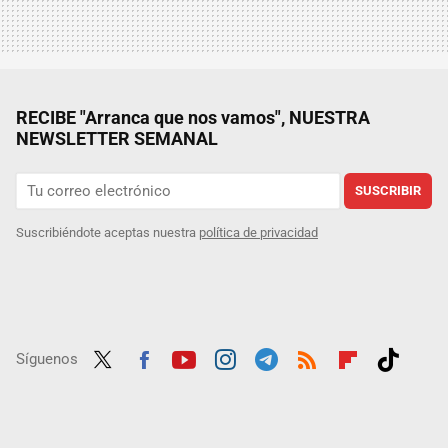
RECIBE "Arranca que nos vamos", NUESTRA
NEWSLETTER SEMANAL
SUSCRIBIR
Suscribiéndote aceptas nuestra
política de privacidad
Síguenos
Twit
Fac
Yout
Inst
Tele
RSS
Flip
Tikt
ter
ebo
ube
agra
gra
boar
ok