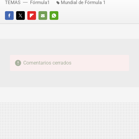
TEMAS
Fórmula1
Mundial de Fórmula 1
FACEBOOK
TWITTER
FLIPBOARD
E-
WHATSAPP
MAIL
Comentarios cerrados