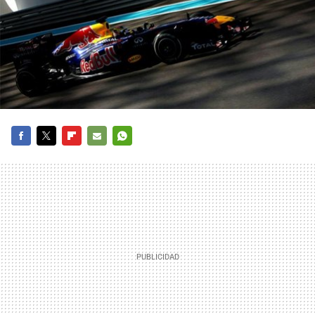
FACEBOOK
TWITTER
FLIPBOARD
E-
WHATSAPP
MAIL