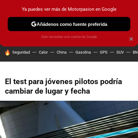
Ya puedes ver más de Motorpasion en Google
PRUEBAS
COCHES ELÉCTRICOS
OBSERVATORIO
F1
Añádenos como fuente preferida
Solo necesitas una cuenta de Google
×
HOY SE HABLA DE
Seguridad
Calor
China
Gasolina
GPS
SUV
B
El test para jóvenes pilotos podría
cambiar de lugar y fecha