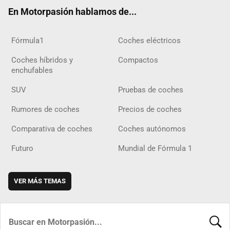
ok
m
m
d
En Motorpasión hablamos de...
Fórmula1
Coches eléctricos
Coches híbridos y
Compactos
enchufables
SUV
Pruebas de coches
Rumores de coches
Precios de coches
Comparativa de coches
Coches autónomos
Futuro
Mundial de Fórmula 1
VER MÁS TEMAS