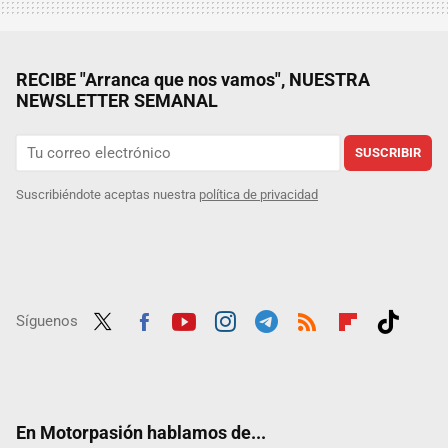
RECIBE "Arranca que nos vamos", NUESTRA
NEWSLETTER SEMANAL
SUSCRIBIR
Suscribiéndote aceptas nuestra
política de privacidad
Síguenos
Twit
Fac
Yout
Inst
Tele
RSS
Flip
Tikt
ter
ebo
ube
agra
gra
boar
ok
ok
m
m
d
En Motorpasión hablamos de...