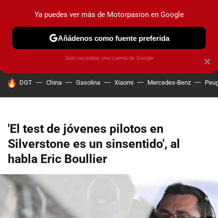
Ya puedes ver más de Motorpasion en Google
PRUEBAS
COCHES ELÉCTRICOS
OBSERVATORIO
F1
Añádenos como fuente preferida
Solo necesitas una cuenta de Google
×
HOY SE HABLA DE
DGT
China
Gasolina
Xiaomi
Mercedes-Benz
Peug
'El test de jóvenes pilotos en
Silverstone es un sinsentido', al
habla Eric Boullier