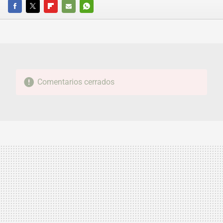
FACEBOOK
TWITTER
FLIPBOARD
E-
WHATSAPP
MAIL
Comentarios cerrados