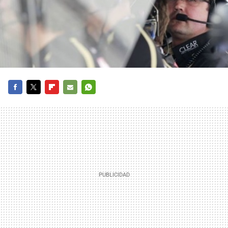
FACEBOOK
TWITTER
FLIPBOARD
E-
WHATSAPP
MAIL