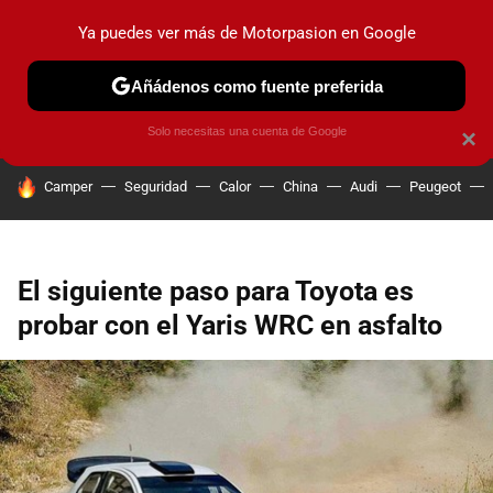
Ya puedes ver más de Motorpasion en Google
PRUEBAS
COCHES ELÉCTRICOS
OBSERVATORIO
F1
Añádenos como fuente preferida
Solo necesitas una cuenta de Google
×
HOY SE HABLA DE
Camper
Seguridad
Calor
China
Audi
Peugeot
El siguiente paso para Toyota es
probar con el Yaris WRC en asfalto