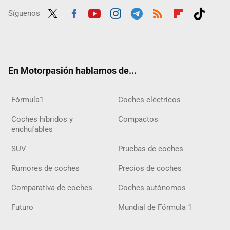
Síguenos
Twit
Fac
Yout
Inst
Tele
RSS
Flip
Tikt
ter
ebo
ube
agra
gra
boar
ok
ok
m
m
d
En Motorpasión hablamos de...
Fórmula1
Coches eléctricos
Coches híbridos y
Compactos
enchufables
SUV
Pruebas de coches
Rumores de coches
Precios de coches
Comparativa de coches
Coches autónomos
Futuro
Mundial de Fórmula 1