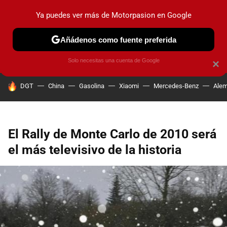
Ya puedes ver más de Motorpasion en Google
PRUEBAS
COCHES ELÉCTRICOS
OBSERVATORIO
F1
Añádenos como fuente preferida
Solo necesitas una cuenta de Google
×
HOY SE HABLA DE
DGT
China
Gasolina
Xiaomi
Mercedes-Benz
Alem
El Rally de Monte Carlo de 2010 será
el más televisivo de la historia