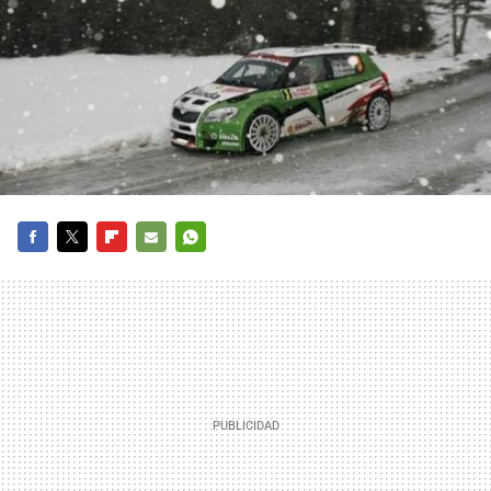
FACEBOOK
TWITTER
FLIPBOARD
E-
WHATSAPP
MAIL