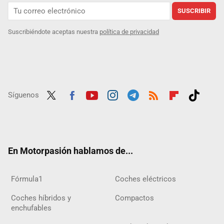
SUSCRIBIR
Suscribiéndote aceptas nuestra
política de privacidad
Síguenos
Twit
Fac
Yout
Inst
Tele
RSS
Flip
Tikt
ter
ebo
ube
agra
gra
boar
ok
ok
m
m
d
En Motorpasión hablamos de...
Fórmula1
Coches eléctricos
Coches híbridos y
Compactos
enchufables