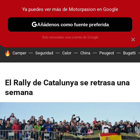
Ya puedes ver más de Motorpasion en Google
PRUEBAS
COCHES ELÉCTRICOS
OBSERVATORIO
F1
Añádenos como fuente preferida
Solo necesitas una cuenta de Google
×
HOY SE HABLA DE
Camper
Seguridad
Calor
China
Peugeot
Bugatti
El Rally de Catalunya se retrasa una
semana