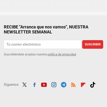
RECIBE "Arranca que nos vamos", NUESTRA
NEWSLETTER SEMANAL
SUSCRIBIR
Suscribiéndote aceptas nuestra
política de privacidad
Síguenos
Twit
Fac
Yout
Inst
Tele
RSS
Flip
Tikt
ter
ebo
ube
agra
gra
boar
ok
ok
m
m
d