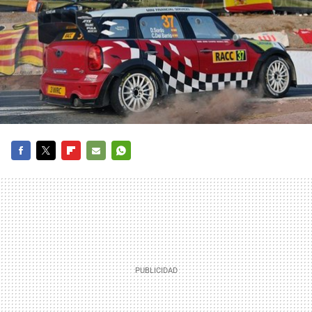
FACEBOOK
TWITTER
FLIPBOARD
E-
WHATSAPP
MAIL