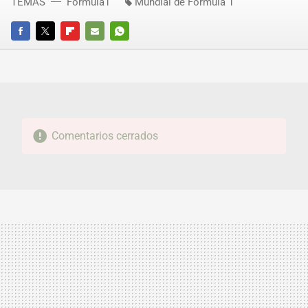
TEMAS
Fórmula1
Mundial de Fórmula 1
FACEBOOK
TWITTER
FLIPBOARD
E-
WHATSAPP
MAIL
Comentarios cerrados