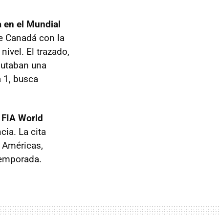
a en el Mundial
e Canadá con la
nivel. El trazado,
putaban una
 1, busca
l FIA World
cia. La cita
s Américas,
temporada.