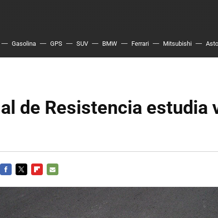
Gasolina
GPS
SUV
BMW
Ferrari
Mitsubishi
Asto
al de Resistencia estudia v
FACEBOOK
TWITTER
FLIPBOARD
E-
MAIL