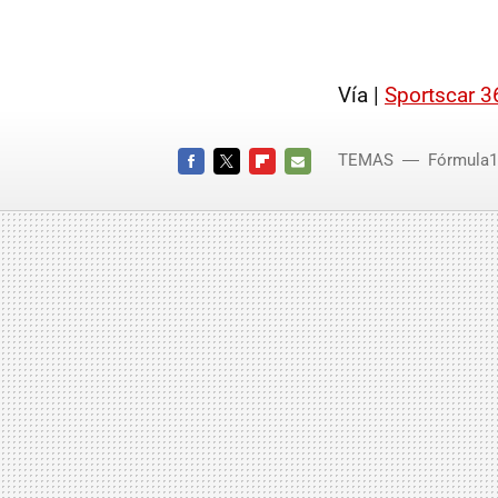
Vía |
Sportscar 3
TEMAS
Fórmula1
FACEBOOK
TWITTER
FLIPBOARD
E-
MAIL