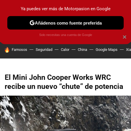
Ya puedes ver más de Motorpasion en Google
PRUEBAS
COCHES ELÉCTRICOS
OBSERVATORIO
F1
Añádenos como fuente preferida
Solo necesitas una cuenta de Google
×
HOY SE HABLA DE
Famosos
Seguridad
Calor
China
Google Maps
Xi
El Mini John Cooper Works WRC
recibe un nuevo “chute” de potencia