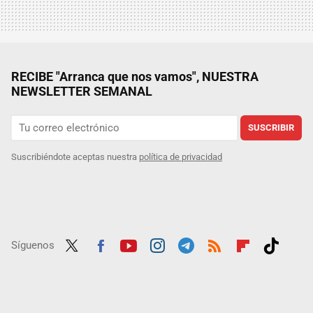
RECIBE "Arranca que nos vamos", NUESTRA
NEWSLETTER SEMANAL
SUSCRIBIR
Suscribiéndote aceptas nuestra
política de privacidad
Síguenos
Twit
Fac
Yout
Inst
Tele
RSS
Flip
Tikt
ter
ebo
ube
agra
gra
boar
ok
ok
m
m
d