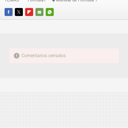
FACEBOOK
TWITTER
FLIPBOARD
E-
WHATSAPP
MAIL
Comentarios cerrados