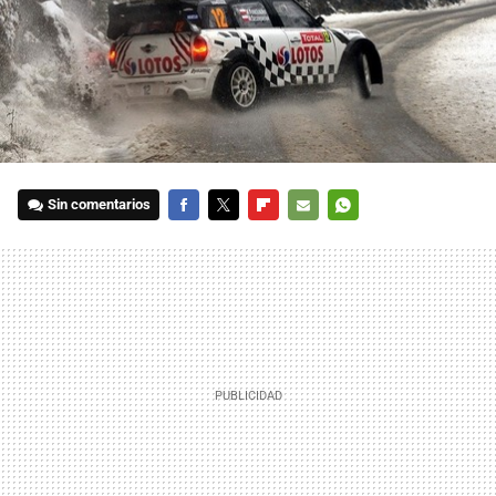
Sin comentarios
FACEBOOK
TWITTER
FLIPBOARD
E-
WHATSAPP
MAIL