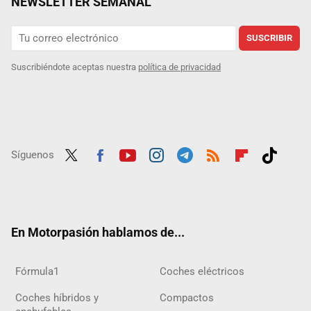
NEWSLETTER SEMANAL
SUSCRIBIR
Suscribiéndote aceptas nuestra
política de privacidad
Síguenos
Twit
Fac
Yout
Inst
Tele
RSS
Flip
Tikt
ter
ebo
ube
agra
gra
boar
ok
ok
m
m
d
En Motorpasión hablamos de...
Fórmula1
Coches eléctricos
Coches híbridos y
Compactos